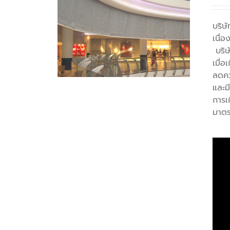
บริษ
เนื่
บริษ
เมื่
ลดคว
และมี
การเ
มาตร