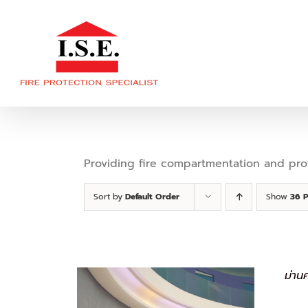
Skip
to
content
Providing fire compartmentation and prote
Sort by
Default Order
Show
36 
ม่าน