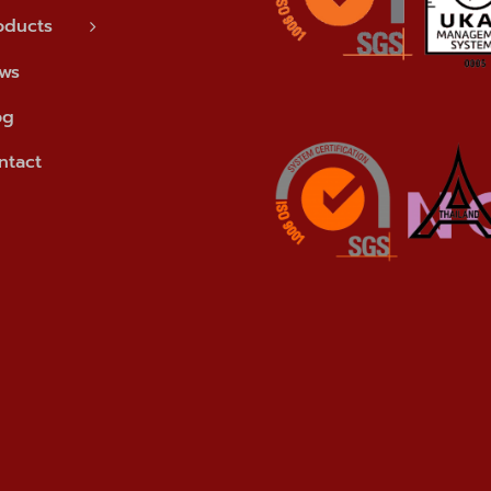
oducts
ws
og
ntact