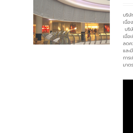
บริษ
เนื่
บริษ
เมื่
ลดคว
และมี
การเ
มาตร