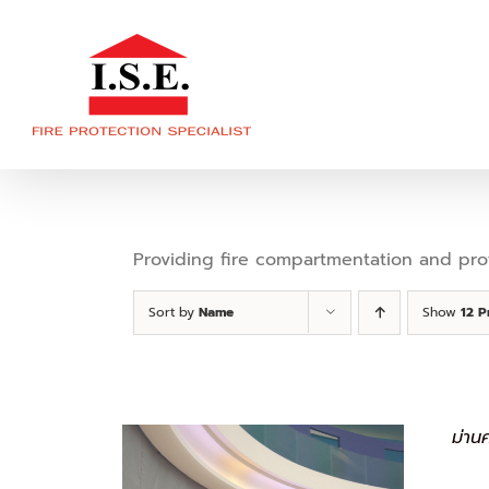
Skip
to
content
Providing fire compartmentation and prote
Sort by
Name
Show
12 P
ม่าน