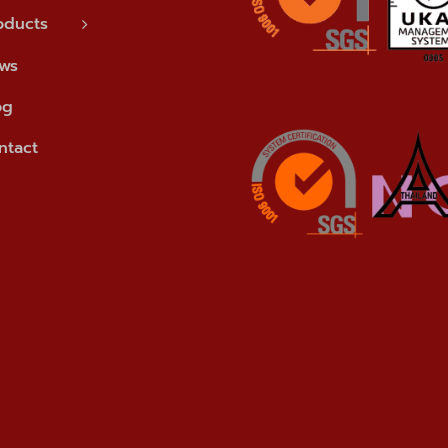
oducts
ws
og
ntact