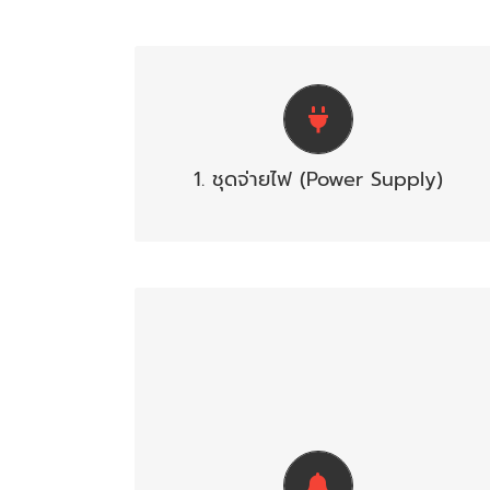
เป็นอุปกรณ์แปลงกำลังไฟฟ้าของแหล่งจ่าย
ไฟมาเป็นกำลังไฟฟ้ากระแสตรงนำไปจ่ายให้
กับระบบทำงาน และจะต้องมีระบบไฟฟ้า
1. ชุดจ่ายไฟ (Power Supply)
สำรอง เพื่อให้ระบบทำงานได้ในขณะที่ไฟดับ
ใช้ควบคุมและตรวจสอบการทำงานของ
อุปกรณ์และส่วนต่างๆในระบบทั้งหมด จะ
ประกอบด้วย วงจรตรวจคุมคอยรับ
สัญญาณจากอุปกรณ์เริ่มสัญญาณ, วงจร
ทดสอบการทำงาน, วงจรป้องกันระบบ, วงจร
สัญญาณแจ้งการทำงานในสภาวะปกติ และ