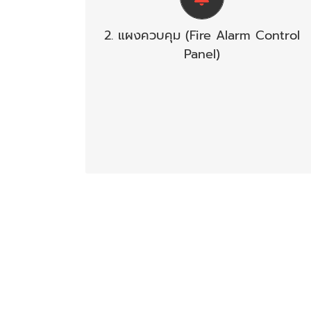
ภาวะขัดข้อง เช่น สายไฟจากอุปกรณ์ตรวจ
จับขาด, แบตเตอรี่ต่ำ หรือไฟจ่ายตู้แผง
2. แผงควบคุม (Fire Alarm Control
ควบคุมโดนตัดขาด เป็นต้น ตู้ควบคุม (FCP)
Panel)
จะมีสัญญาณไฟและเสียงแสดงสภาวะต่างๆ
บนหน้าตู้ เช่น
Fire Lamp : จะติดเมื่อเกิดเพลิงไหม้
Main Sound Buzzer : จะมีเสียงดัง
ขณะแจ้งเหตุ