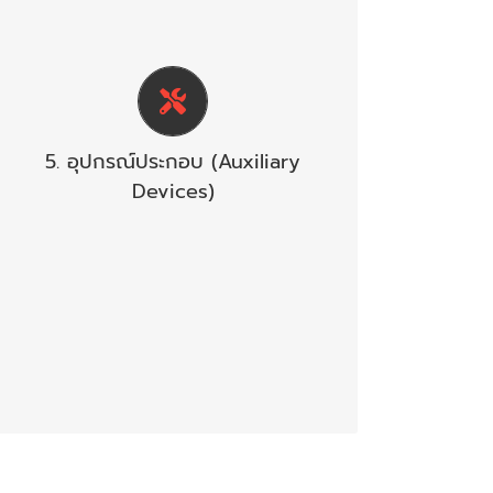
ส่งสัญญาณกระตุ้นการทำงานของ
ระบบบังคับลิฟท์ลงชั้นล่าง, การปิด
พัดลมในระบบปรับอากาศ, เปิดพัดลม
ในระบบระบายอากาศ, เปลี่ยนแปลง
เพื่อควบคุมควันไฟ, การควบคุมเปิด
5. อุปกรณ์ประกอบ (Auxiliary
ประตูทางออก,
เปิดประตูหนีไฟ, ปิดประตูกันควันไฟ,
Devices)
ควบคุมระบบกระจายเสียง และการ
ประกาศแจ้งข่าว, เปิดระบบดับเพลิง
เป็นต้นรับสัญญาณของระบบอื่นมากระ
ตุ้นการทำงานของระบบสัญญาณเตือน
อัคคีภัย เช่น ระบบพ่นนํ้าปั๊มดับเพลิง
ระบบดับเพลิงด้วยสารเคมีชนิด
อัตโนมัติ เป็นต้น