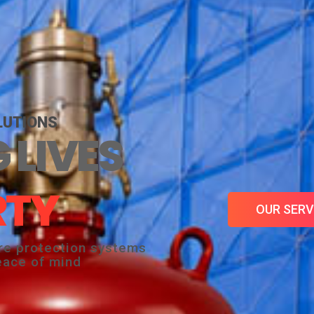
LUTIONS
 LIVES
RTY
OUR SERV
ire protection systems
eace of mind