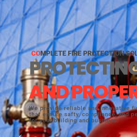
CO
MPLETE FIRE PROTECTION SO
PROTECTING
AND PROPE
We provide reliable and innovative f
that ensure safty, compliance, and p
for your building and business.