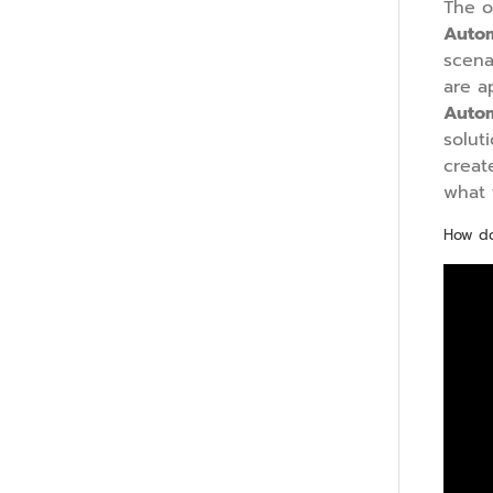
The o
Autom
scena
are a
Autom
solut
creat
what 
How do