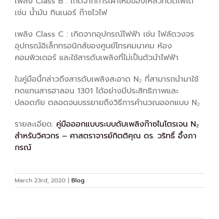
เพลิง Class B : เกิดจากการเผาไหม้ของเหลวที่ติดไฟได้
เช่น น้ำมัน ทินเนอร์ ก๊าซไวไฟ
เพลิง Class C : เกิดจากอุปกรณ์ไฟฟ้า เช่น ไฟลัดวงจร
อุปกรณ์อิเล็กทรอนิกส์ของศูนย์โทรคมนาคม ห้อง
คอมพิวเตอร์ และใช้สารดับเพลิงที่ไม่เป็นตัวนำไฟฟ้า
ในคู่มือนี้กล่าวถึงสารดับเพลิงสะอาด N₂ ที่สามารถนำมาใช้
ทดแทนสารฮาลอน 1301 ได้อย่างมีประสิทธิภาพและ
ปลอดภัย ตลอดจนบรรยายถึงวิธีการคำนวณออกแบบ N₂
รายละเอียด:
คู่มือออกแบบระบบดับเพลิงก๊าซไนโตรเจน N₂
สำหรับวิศวกร – ศาสตราจารย์กิตติคุณ ดร. วริทธิ์ อึ้งภา
กรณ์
March 23rd, 2020
|
Blog