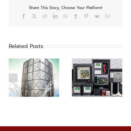
Share This Story, Choose Your Platform!
Facebook
X
Reddit
LinkedIn
WhatsApp
Tumblr
Pinterest
Vk
Email
Related Posts
ถังเก็บน้ำดับเพลิงคุณภาพสูง สำหรับอาคารและโรงงาน K-Tank
ระบบป้องกันและระงับอัคคีภัย (กฎหมายกรมโรงงานอุตสาหกรรม)