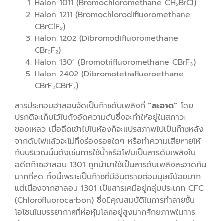
Halon 1011 (Bromochloromethane CH₂BrCl)
Halon 1211 (Bromochlorodifluoromethane
CBrClF₂)
Halon 1202 (Dibromodifluoromethane
CBr₂F₂)
Halon 1301 (Bromotrifluoromethane CBrF₃)
Halon 2402 (Dibromotetrafluoroethane
CBrF₂CBrF₂)
สารประกอบฮาลอนจัดเป็นก๊าซดับเพลิงที่
“สะอาด”
โดย
ปรกติจะเก็บไว้ในถังอัดความดันซึ่งจะทำให้อยู่ในสภาวะ
ของเหลว เมื่อฉีดเข้าไปในห้องก็จะแปรสภาพไปเป็นก๊าซหลัง
จากดับไฟแล้วจะไม่ทิ้งร่องรอยใดๆ หรือทำความเสียหายให้
กับบริเวณนั้นดังเช่นการใช้น้ำหรือโฟมเป็นสารดับเพลิงใน
อดีตก๊าซฮาลอน 1301 ถูกนำมาใช้เป็นสารดับเพลิงสะอาดกัน
มากที่สุด ทั้งนี้เพราะเป็นก๊าซที่มีอันตรายต่อมนุษย์น้อยมาก
แต่เนื่องจากฮาลอน 1301 เป็นสารเคมีอยู่กลุ่มประเภท CFC
(Chlorofluorocarbon) ซึ่งมีคุณสมบัติในการทำลายชั้น
โอโซนในบรรยากาศที่ห่อหุ้มโลกอยู่สูงมากศักยภาพในการ