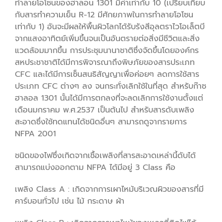
ทำลายโอโซนของฮาลอน 1301 มีค่าเท่ากับ 10 (เปรียบเทียบ
กับสารทำความเย็น R-12 มีศักยภาพในการทำลายโอโซน
เท่ากับ 1) อันจะมีผลให้พื้นผิวโลกได้รับรังสีอุลตราไวโอเล็ตบี
จากแสงอาทิตย์เพิ่มขึ้นจนเป็นอันตรายต่อสิ่งมีชีวิตและสิ่ง
แวดล้อมมากขึ้น การประชุมนานาชาติซึ่งจัดขึ้นโดยองค์กร
สหประชาชาติได้มีการพิจารณาถึงพิษภัยของสารประเภท
CFC และได้มีการเซ็นสนธิสัญญาเพื่อค่อยๆ ลดการใช้สาร
ประเภท CFC ต่างๆ ลง จนกระทั่งเลิกใช้ในที่สุด สำหรับก๊าซ
ฮาลอล 1301 นั้นได้มีการตกลงที่จะลดเลิกการใช้งานตั้งแต่
เดือนมกราคม พ.ศ.2537 เป็นต้นไป สำหรับสารดับเพลิง
สะอาดซึ่งใช้ทดแทนได้ชนิดอื่นๆ สามารถดูจากรายการ
NFPA 2001
ชนิดของไฟซึ่งเกิดจากเชื้อเพลิงที่สารสะอาดเหล่านี้ดับได้
สามารถแบ่งออกตาม NFPA ได้มีอยู่ 3 Class คือ
เพลิง Class A : เกิดจากการเผาไหม้บริเวณผิวของสารที่มี
คาร์บอนทั่วไป เช่น ไม้ กระดาษ ผ้า